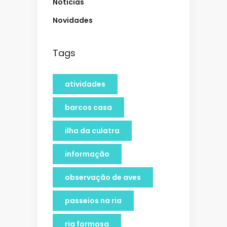
Notícias
Novidades
Tags
atividades
barcos casa
ilha da culatra
informação
observação de aves
passeios na ria
ria formosa