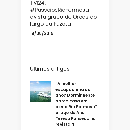
TVI24:
#PasseiosRiaFormosa
avista grupo de Orcas ao
largo da Fuzeta
19/08/2019
Últimos artigos
“A melhor
escapadinha do
ano? Dormir neste
barco casa em
plena Ria Formosa”
artigo de Ana
Teresa Fonseca na
revista NiT