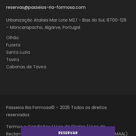
reservas@passeios-ria-formosa.com
Urbanização Atalaia Mar Lote M2.1 – Bias do Sul, 8700-129
– Moncarapacho, Algarve, Portugal
Olhão
Fuzeta
Santa Luzia
Tavira
Cabanas de Tavira
Passeios Ria Formosa© – 2025 Todos os direitos
reservados
Termos e Condições
|
Livro de Elogios
|
Livro de
RESERVAR
Reclamações
|
Resolução Alternativa de Litígios (CIMAAL)