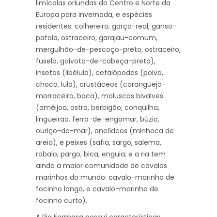
limícolas oriundas do Centro e Norte da
Europa para invernada, e espécies
residentes: colhereiro, garça-real, ganso-
patola, ostraceiro, garajau-comum,
mergulhão-de-pescoço-preto, ostraceiro,
fuselo, gaivota-de-cabeça-preta),
insetos (libélula), cefalópodes (polvo,
choco, lula), crustáceos (caranguejo-
morraceiro, boca), moluscos bivalves
(amêijoa, ostra, berbigão, conquilha,
lingueirão, ferro-de-engomar, búzio,
ouriço-do-mar), anelídeos (minhoca de
areia), e peixes (safia, sargo, salema,
robalo, pargo, bica, enguia; e a ria tem
ainda a maior comunidade de cavalos
marinhos do mundo: cavalo-marinho de
focinho longo, e cavalo-marinho de
focinho curto).