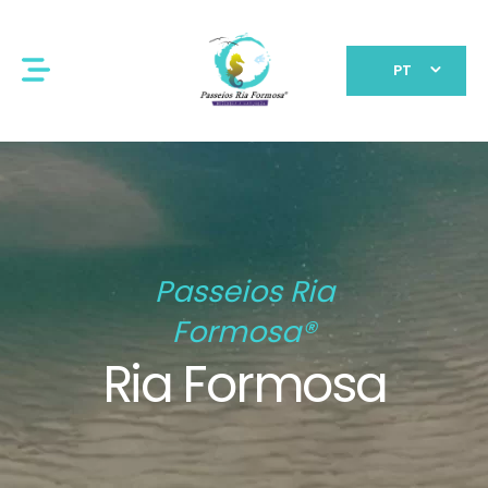
PT
Passeios Ria
Formosa®
Ria Formosa