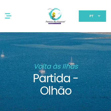
PT
Volta às Ilhas
Partida -
Olhão