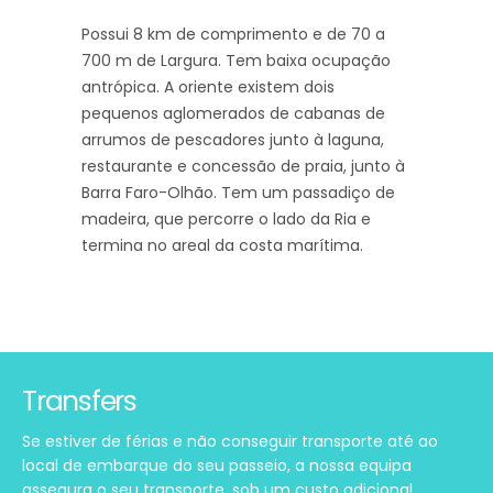
Possui 8 km de comprimento e de 70 a
700 m de Largura. Tem baixa ocupação
antrópica. A oriente existem dois
pequenos aglomerados de cabanas de
arrumos de pescadores junto à laguna,
restaurante e concessão de praia, junto à
Barra Faro-Olhão. Tem um passadiço de
madeira, que percorre o lado da Ria e
termina no areal da costa marítima.
Transfers
Se estiver de férias e não conseguir transporte até ao
local de embarque do seu passeio, a nossa equipa
assegura o seu transporte, sob um custo adicional.