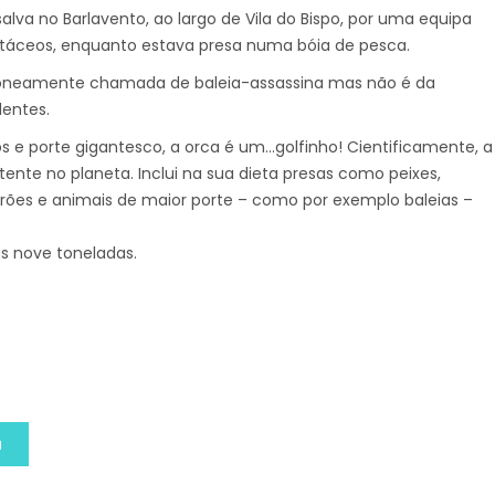
lva no Barlavento, ao largo de Vila do Bispo, por uma equipa
áceos, enquanto estava presa numa bóia de pesca.
rroneamente chamada de baleia-assassina mas não é da
dentes.
s e porte gigantesco, a orca é um…golfinho! Cientificamente, a
tente no planeta. Inclui na sua dieta presas como peixes,
arões e animais de maior porte – como por exemplo baleias –
s nove toneladas.
a