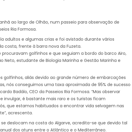
manhã ao largo de Olhão, num passeio para observação de
eios Ria Formosa.
ía adultos e algumas crias e foi avistado durante vários
 costa, frente à barra nova da Fuzeta.
e procuravam golfinhos e que seguiam a bordo do barco Airo,
ão Neto, estudante de Biologia Marinha e Gestão Marinha e
os golfinhos, aliás devido ao grande número de embarcações
ias, nós conseguimos uma taxa aproximada de 95% de sucesso
icardo Badálo, CEO da Passeios Ria Formosa. “Mas observar
invulgar, é bastante mais raro e os turistas ficam
ós, que estamos habituados a encontrar vida selvagem nas
e”, acrescenta.
 se deslocam na costa do Algarve, acredita-se que devido tal
nual dos atuns entre o Atlântico e o Mediterrâneo.