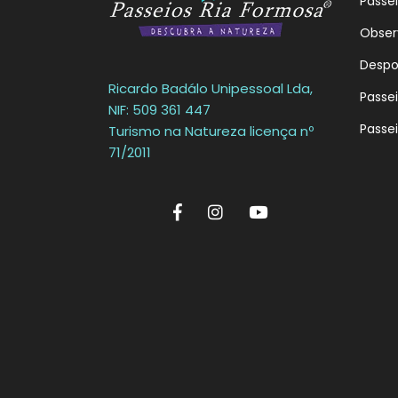
Passe
Obser
Despo
Ricardo Badálo Unipessoal Lda,
Passe
NIF: 509 361 447
Passe
Turismo na Natureza licença nº
71/2011