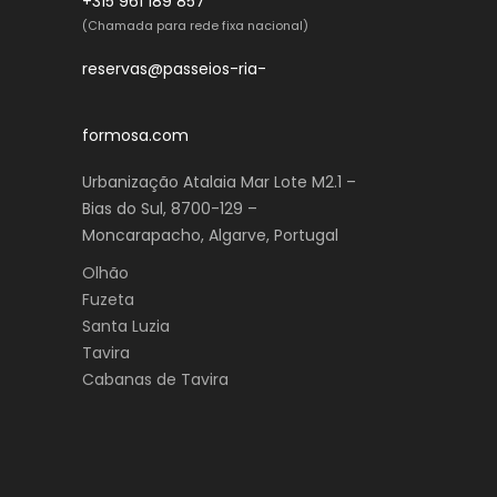
+315 961 189 857
(Chamada para rede fixa nacional)
reservas@passeios-ria-
formosa.com
Urbanização Atalaia Mar Lote M2.1 –
Bias do Sul, 8700-129 –
Moncarapacho, Algarve, Portugal
Olhão
Fuzeta
Santa Luzia
Tavira
Cabanas de Tavira