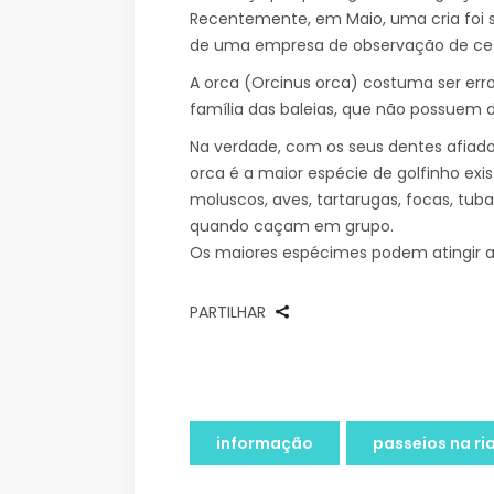
Recentemente, em Maio, uma cria foi sa
de uma empresa de observação de cet
A orca (Orcinus orca) costuma ser e
família das baleias, que não possuem 
Na verdade, com os seus dentes afiado
orca é a maior espécie de golfinho exis
moluscos, aves, tartarugas, focas, tub
quando caçam em grupo.
Os maiores espécimes podem atingir a
PARTILHAR
informação
passeios na ri