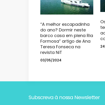
Os
“A melhor escapadinha
te
do ano? Dormir neste
a
barco casa em plena Ria
co
Formosa” artigo de Ana
Teresa Fonseca na
24
revista NiT
03/05/2024
Subscreva à nossa Newsletter