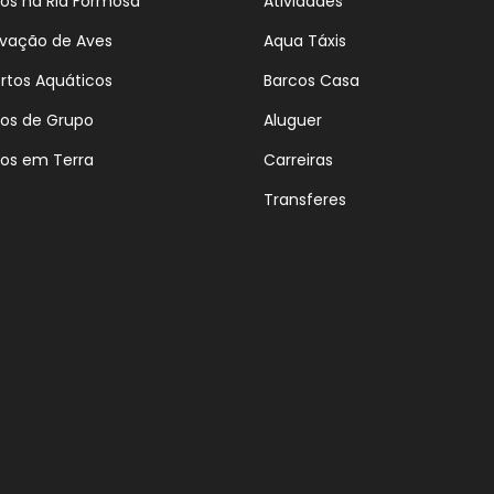
ios na Ria Formosa
Atividades
vação de Aves
Aqua Táxis
rtos Aquáticos
Barcos Casa
ios de Grupo
Aluguer
ios em Terra
Carreiras
Transferes