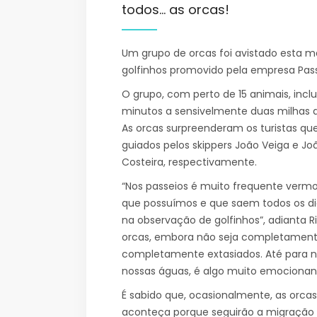
todos… as orcas!
Um grupo de orcas foi avistado esta 
golfinhos promovido pela empresa Pass
O grupo, com perto de 15 animais, inclu
minutos a sensivelmente duas milhas da
As orcas surpreenderam os turistas qu
guiados pelos skippers João Veiga e Jo
Costeira, respectivamente.
“Nos passeios é muito frequente verm
que possuímos e que saem todos os d
na observação de golfinhos”, adianta R
orcas, embora não seja completamente 
completamente extasiados. Até para n
nossas águas, é algo muito emocionant
É sabido que, ocasionalmente, as orcas
aconteça porque seguirão a migração a