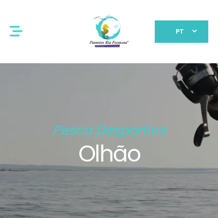
PT
Pesca Desportiva
Olhão