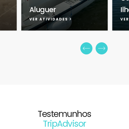
Aluguer
Il
VER ATIVIDADES
VER
Testemunhos
TripAdvisor