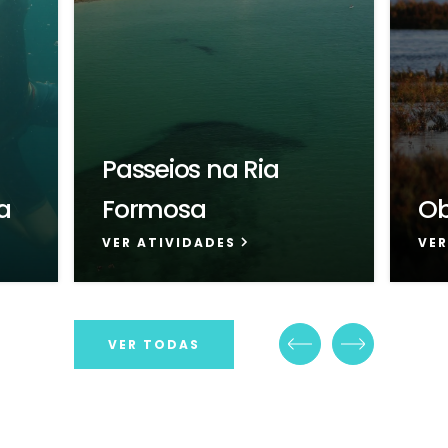
Passeios na Ria
a
Formosa
Ob
VER ATIVIDADES
VER
VER TODAS