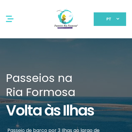
PT
Atividades
de Água
Observação
de Golfinhos
Observe connosco estes mamíferos