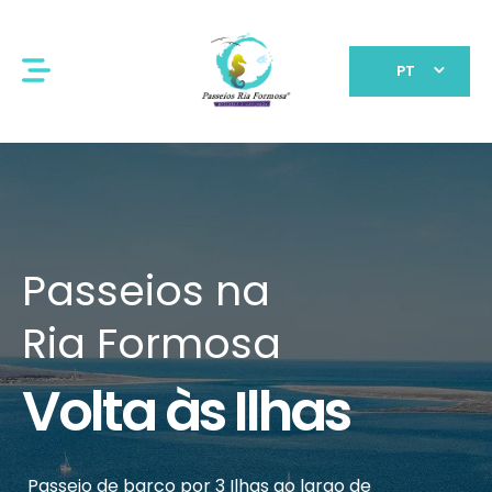
PT
Atividades
de Água
Observação
de Golfinhos