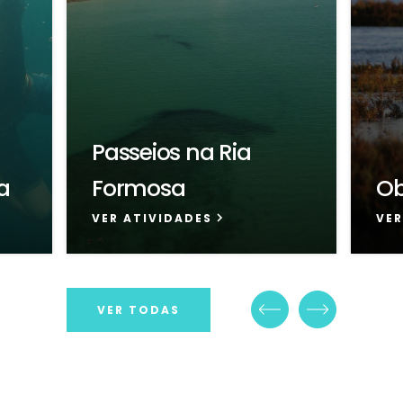
Passeios na Ria
a
Formosa
Ob
VER ATIVIDADES
VER
VER TODAS