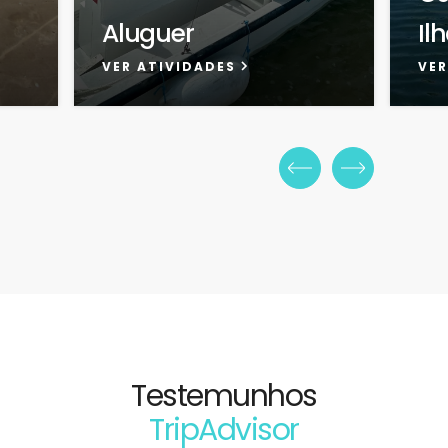
Aluguer
Il
VER ATIVIDADES
VER
Testemunhos
TripAdvisor